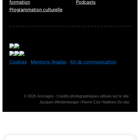
formation
Podcasts
Programmation culturelle
Nos partenaires
Cookies
-
Mentions légales
-
Kit de communication
Ancrages est signataire du contrat d’engagement
républicain.
© 2026 Ancrages - Crédits photographiques utilisés sur le site :
Jacques Windenberger / Pierre Ciot / Mathieu Do duc