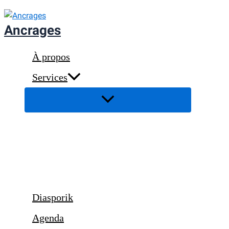
Aller
au
Ancrages
contenu
À propos
Services
Diasporik
Agenda