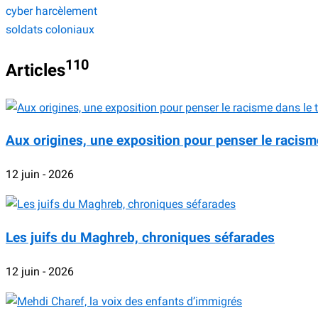
cyber harcèlement
soldats coloniaux
110
Articles
Aux origines, une exposition pour penser le racism
12 juin - 2026
Les juifs du Maghreb, chroniques séfarades
12 juin - 2026