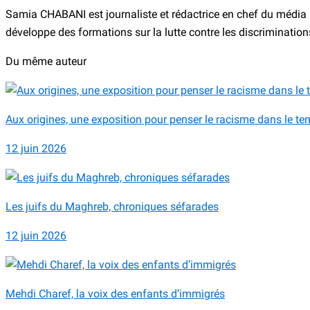
Samia CHABANI est journaliste et rédactrice en chef du média Di
développe des formations sur la lutte contre les discriminations.
Du même auteur
Aux origines, une exposition pour penser le racisme dans le t
12 juin 2026
Les juifs du Maghreb, chroniques séfarades
12 juin 2026
Mehdi Charef, la voix des enfants d’immigrés