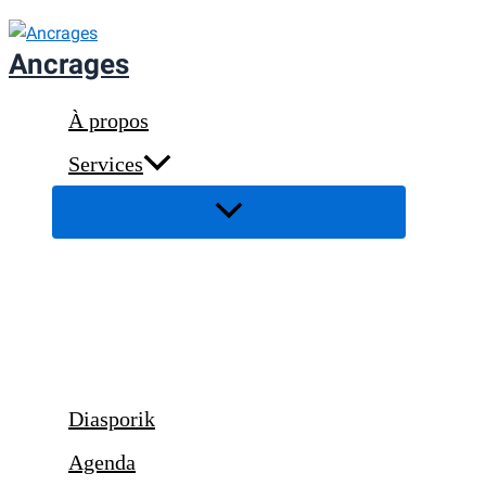
Aller
au
Ancrages
contenu
À propos
Services
Diasporik
Agenda