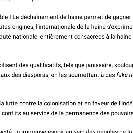
sible ! Le déchaînement de haine permet de gagner u
utes origines, l’internationale de la haine s’expr
 nationale, entièrement consacrées à la haine en
lisent des qualificatifs, tels que janissaire, koulou
ionaux des diasporas, en les soumettant à des
fake 
la lutte contre la colonisation et en faveur de l’
es conflits au service de la permanence des pouvoi
cité un immense espoir au sein des peuples de la ré