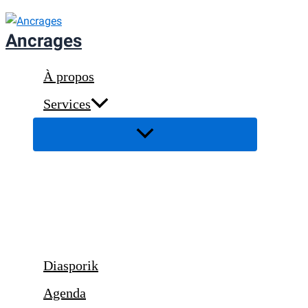
Aller
au
Ancrages
contenu
À propos
Services
Diasporik
Agenda