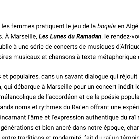
 les femmes pratiquent le jeu de la
boqala
en Algér
. À Marseille,
Les Lunes du Ramadan
, le rendez-v
 public à une série de concerts de musiques d’Afriq
rtoires musicaux et chansons à texte métaphorique 
et populaires, dans un savant dialogue qui réjouit
a
, qui débarque à Marseille pour un concert inédit 
élancolique de l’accordéon et de la poésie popula
s grands noms et rythmes du Raï en offrant une expé
, incarnant l’âme et l’expression authentique du r
 générations et bien ancré dans notre époque, chant
sta, entre traditions et modernité, fait du raï un té