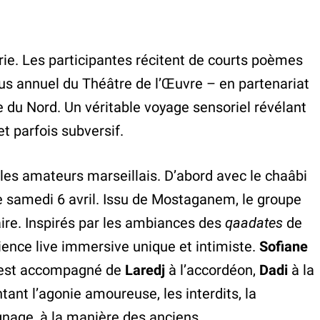
ie. Les participantes récitent de courts poèmes
ous annuel du Théâtre de l’Œuvre – en partenariat
ue du Nord. Un véritable voyage sensoriel révélant
et parfois subversif.
 les amateurs marseillais. D’abord avec le chaâbi
le samedi 6 avril. Issu de Mostaganem, le groupe
ire. Inspirés par les ambiances des
qaadates
de
rience live immersive unique et intimiste.
Sofiane
aï est accompagné de
Laredj
à l’accordéon,
Dadi
à la
ant l’agonie amoureuse, les interdits, la
moignage, à la manière des anciens.