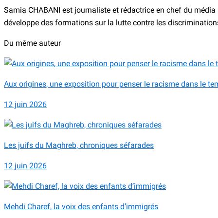
Samia CHABANI est journaliste et rédactrice en chef du média Di
développe des formations sur la lutte contre les discriminations.
Du même auteur
Aux origines, une exposition pour penser le racisme dans le t
12 juin 2026
Les juifs du Maghreb, chroniques séfarades
12 juin 2026
Mehdi Charef, la voix des enfants d’immigrés