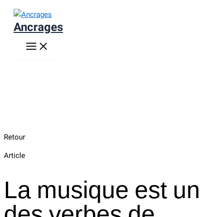
Aller
au
Ancrages
contenu
Retour
Article
La musique est un
des verbes de