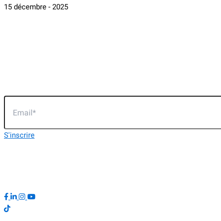
15 décembre - 2025
Si vous voulez avoir des
nouvelles d'Ancrages, inscrivez-
vous à notre newsletter :
S'inscrire
Maison des associations — Boîte 449
93 La Canebière — 13001 Marseille