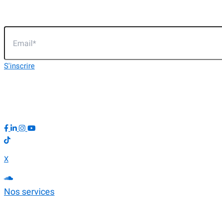
vous à notre newsletter :
S'inscrire
Maison des associations — Boîte 449
93 La Canebière — 13001 Marseille
X
Nos services
Création de contenus
Accompagnement et formation