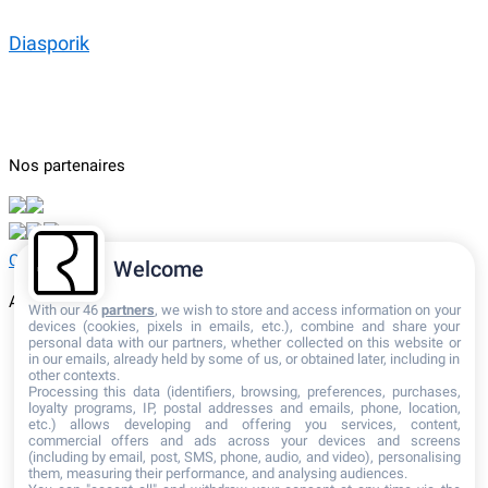
Programmation culturelle
Diasporik
Articles
Vidéos
Podcasts
Nos partenaires
Cookies
-
Mentions légales
-
Kit de communication
Welcome
Ancrages est signataire du contrat d’engagement républicain.
With our 46
partners
, we wish to store and access information on your
devices (cookies, pixels in emails, etc.), combine and share your
© 2026 Ancrages - Crédits photographiques utilisés sur le site : Jacques
personal data with our partners, whether collected on this website or
in our emails, already held by some of us, or obtained later, including in
Windenberger / Pierre Ciot / Mathieu Do duc
other contexts.
Processing this data (identifiers, browsing, preferences, purchases,
loyalty programs, IP, postal addresses and emails, phone, location,
etc.) allows developing and offering you services, content,
commercial offers and ads across your devices and screens
(including by email, post, SMS, phone, audio, and video), personalising
them, measuring their performance, and analysing audiences.