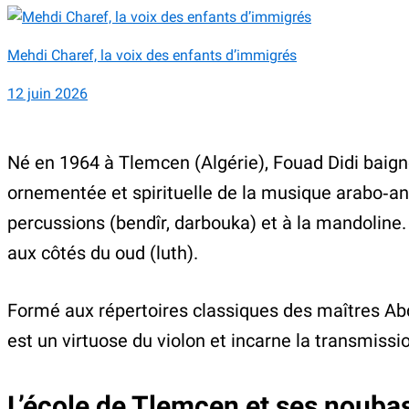
Mehdi Charef, la voix des enfants d’immigrés
12 juin 2026
Né en 1964 à Tlemcen (Algérie), Fouad Didi baigne 
ornementée et spirituelle de la musique arabo‑an
percussions (bendîr, darbouka) et à la mandoline. M
aux côtés du oud (luth).
Formé aux répertoires classiques des maîtres Abd
est un virtuose du violon et incarne la transmissi
L’école de Tlemcen et ses nouba