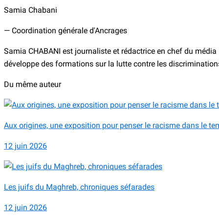
Samia Chabani
— Coordination générale d'Ancrages
Samia CHABANI est journaliste et rédactrice en chef du média Di
développe des formations sur la lutte contre les discriminations.
Du même auteur
Aux origines, une exposition pour penser le racisme dans le t
12 juin 2026
Les juifs du Maghreb, chroniques séfarades
12 juin 2026