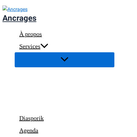
Aller
au
Ancrages
contenu
À propos
Services
Diasporik
Agenda