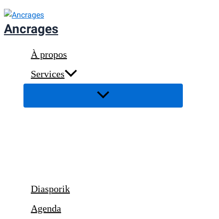
Aller
au
Ancrages
contenu
À propos
Services
Diasporik
Agenda