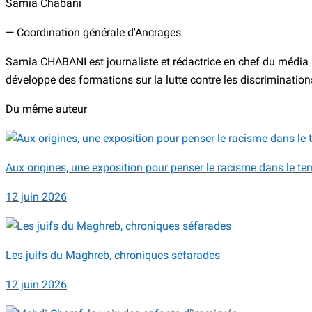
Samia Chabani
— Coordination générale d'Ancrages
Samia CHABANI est journaliste et rédactrice en chef du média Di
développe des formations sur la lutte contre les discriminations.
Du même auteur
Aux origines, une exposition pour penser le racisme dans le t
12 juin 2026
Les juifs du Maghreb, chroniques séfarades
12 juin 2026