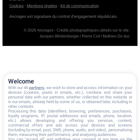
Cookies
-
Mentions légales
-
Kit de communication
Ancrages est signataire du contrat d’engagement républicain.
© 2026 Ancrages - Crédits photographiques utilisés sur le site :
Jacques Windenberger / Pierre Ciot / Mathieu Do duc
Welcome
With our 46
partners
, we wish to store and access information on your
devices (cookies, pixels in emails, etc.), combine and share your
personal data with our partners, whether collected on this website or
in our emails, already held by some of us, or obtained later, including in
other contexts.
Processing this data (identifiers, browsing, preferences, purchases,
loyalty programs, IP, postal addresses and emails, phone, location,
etc.) allows developing and offering you services, content,
commercial offers and ads across your devices and screens
(including by email, post, SMS, phone, audio, and video), personalising
them, measuring their performance, and analysing audiences.
You can "accept all" and withdraw your consent at any time via the